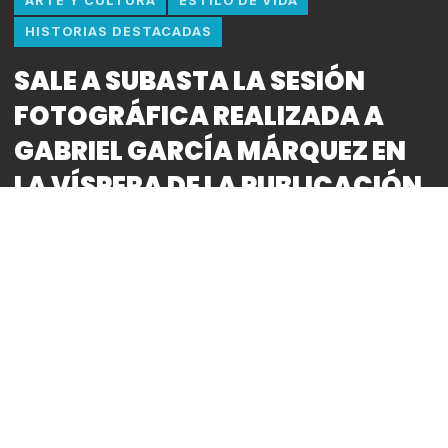
ARTE Y CULTURA
ESTILO DE VIDA
HISTORIAS DESTACADAS
SALE A SUBASTA LA SESIÓN
FOTOGRÁFICA REALIZADA A
GABRIEL GARCÍA MÁRQUEZ EN
LA VÍSPERA DE LA PUBLICACIÓN
DE “CIEN AÑOS DE SOLEDAD”
By
Bitácora CDMX
Este jueves 9 de mayo a las 6 de la tarde en la
casa de subastas Morton será subastada una
fotografía del escritor colombiano Gabriel García
Márquez tomada por el afamado fotógrafo, también
colombiano radicado en México, Rodrigo Moya.