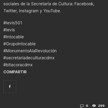
sociales de la Secretaría de Cultura: Facebook,
Twitter, Instagram y YouTube.
#levis501
#levis
#Intocable
#GrupoIntocable
#MonumentoAlaRevolución
#secretariadeculturacdmx
#bitacoracdmx
COMPARTIR
0
299