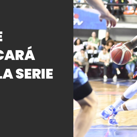
E
CARÁ
A SERIE