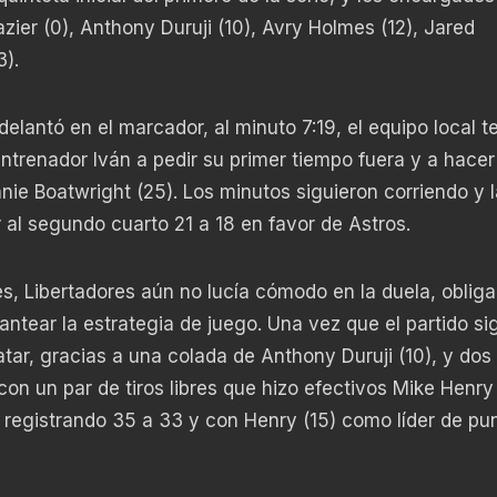
azier (0), Anthony Duruji (10), Avry Holmes (12), Jared
).
delantó en el marcador, al minuto 7:19, el equipo local t
entrenador Iván a pedir su primer tiempo fuera y a hacer
ie Boatwright (25). Los minutos siguieron corriendo y la
r al segundo cuarto 21 a 18 en favor de Astros.
s, Libertadores aún no lucía cómodo en la duela, oblig
ntear la estrategia de juego. Una vez que el partido si
ar, gracias a una colada de Anthony Duruji (10), y dos
con un par de tiros libres que hizo efectivos Mike Henry 
o registrando 35 a 33 y con Henry (15) como líder de pu