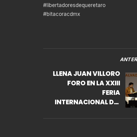
#libertadoresdequeretaro
#bitacoracdmx
ANTER
LLENA JUAN VILLORO
FORO EN LA XXIII
FERIA
INTERNACIONAL DEL
LIBRO DEL ZÓCALO
CON OBRA DEDICADA
A SU PADRE