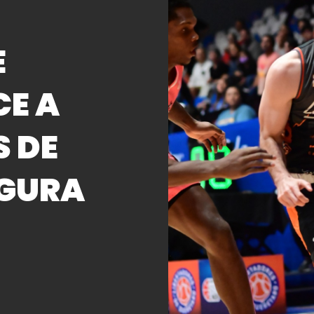
E
E A
 DE
EGURA