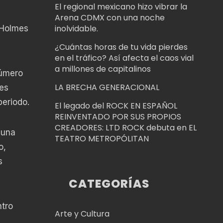
El regional mexicano hizo vibrar la
Arena CDMX con una noche
inolvidable.
 Holmes
¿Cuántas horas de tu vida pierdes
en el tráfico? Así afecta el caos vial
a millones de capitalinos
número
LA BRECHA GENERACIONAL
mes
periodo.
El legado del ROCK EN ESPAÑOL
REINVENTADO POR SUS PROPIOS
CREADORES: LTD ROCK debuta en EL
 una
TEATRO METROPÓLITAN
o,
s
CATEGORÍAS
ntro
Arte y Cultura