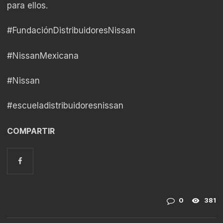
para ellos.
#FundaciónDistribuidoresNissan
#NissanMexicana
#Nissan
#escueladistribuidoresnissan
COMPARTIR
0
381