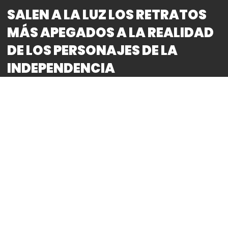
SALEN A LA LUZ LOS RETRATOS
MÁS APEGADOS A LA REALIDAD
DE LOS PERSONAJES DE LA
INDEPENDENCIA
By
Bitácora CDMX
Este
6 de septiembre serán puestas en subasta, por
Morton Subastas, 16 retratos de cera en miniatura
de personajes de la Independencia
, de la autoría del
artista Juan Francisco Rodríguez, quien se decía tenía
una memoria fotográfica y conoció a la mayoría de
ellos, por lo
que
significan las