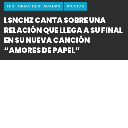
HISTORIAS DESTACADAS
MUSICA
LSNCHZ CANTA SOBRE UNA
RELACIÓN QUE LLEGA A SU FINAL
EN SU NUEVA CANCIÓN
“AMORES DE PAPEL”
By
Bitácora CDMX
REDACCIÓN
“Amores de Papel” es la historia perra, de un amor
que se descompuso a través del tiempo por los
vicios, la desconfianza, la falta de comunicación, y
llega a un final trágico, en donde el interés
monetario y el odio se hacen presentes”
– LSNCHZ