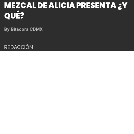
MEZCAL DE ALICIA PRESENTA ¿Y
QUÉ?
By
Bitácora CDMX
REDACCIÓN
“¿Y QUÉ, si no quiero ser igual que los demás? ¿Y
QUÉ, si solo quiero regalarme este momento? ¿Y
QUE si quiero ser así? Esta mujer! Haciendo lo que
quiero, disfruto lo que tengo…Y QUE!”… Son
segmentos del nuevo éxito de MEZCAL DE ALICIA
titulado Y QUE?… justamente saliendonos de los
estereotipos que nos impone la sociedad al decir
“antes muerta que sencilla”, pues, también es