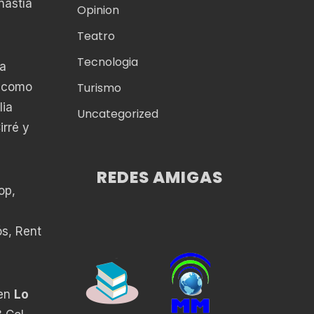
nastía
Opinion
Teatro
Tecnologia
ca
, como
Turismo
lia
Uncategorized
irré y
REDES AMIGAS
op,
s, Rent
 en
Lo