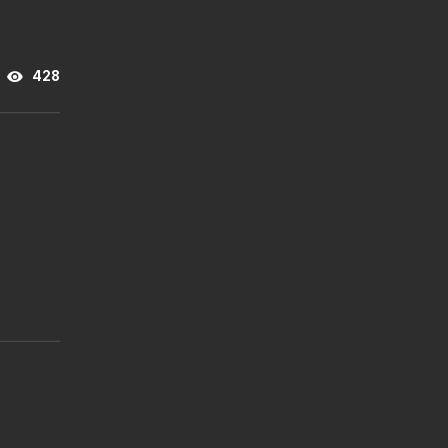
428
EL
RE