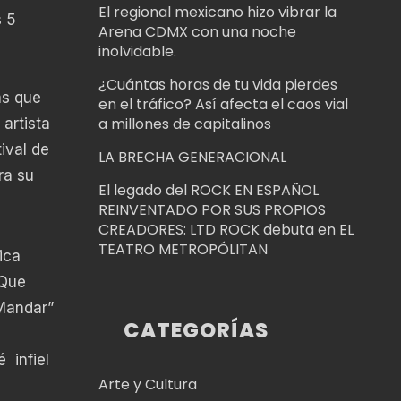
El regional mexicano hizo vibrar la
s 5
Arena CDMX con una noche
inolvidable.
¿Cuántas horas de tu vida pierdes
as que
en el tráfico? Así afecta el caos vial
a millones de capitalinos
artista
ival de
LA BRECHA GENERACIONAL
ra su
El legado del ROCK EN ESPAÑOL
REINVENTADO POR SUS PROPIOS
CREADORES: LTD ROCK debuta en EL
TEATRO METROPÓLITAN
ica
“Que
 Mandar”
CATEGORÍAS
 infiel
Arte y Cultura