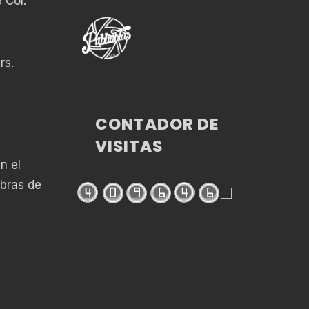
 Col.
rs.
,
CONTADOR DE
VISITAS
n el
bras de