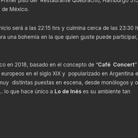
l Primer piso del Restaurante Quebracho, Hamburgo 313
d de México.
nicio será a las 22:15 hrs y culmina cerca de las 23:30 h
ra una bohemia en la que quien guste puede participar
co en 2018, basado en el concepto de “
Café Concert
”
s europeos en el siglo XIX y popularizado en Argentina e
muy distintas puestas en escena, desde monólogos y o
… lo que hace único a
Lo de Inés
es su ambiente tan