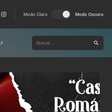
Modo Claro
Modo Oscuro
I