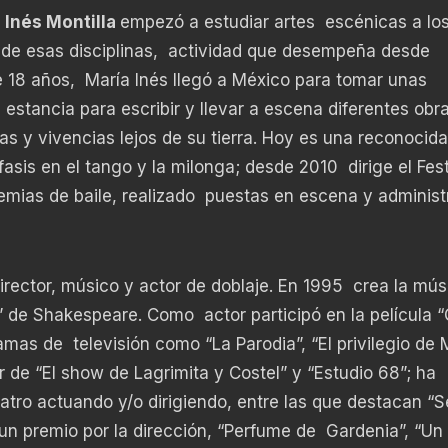
 Inés Montilla
empezó a estudiar artes escénicas a lo
a de esas disciplinas, actividad que desempeña desde
e 18 años, María Inés llegó a México para tomar unas
 estancia para escribir y llevar a escena diferentes obr
s y vivencias lejos de su tierra. Hoy es una reconocida 
asis en el tango y la milonga; desde 2010 dirige el Fest
ias de baile, realizado puestas en escena y administ
director, músico y actor de doblaje. En 1995 crea la mús
” de Shakespeare. Como actor participó en la película 
amas de televisión como “La Parodia”, “El privilegio de
or de “El show de Lagrimita y Costel” y “Estudio 68”; ha
tro actuando y/o dirigiendo, entre las que destacan “Sé
un premio por la dirección, “Perfume de Gardenia”, “Un