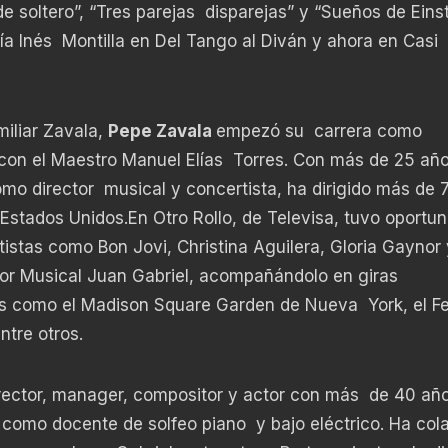
 soltero”, “Tres parejas disparejas” y “Sueños de Einst
a Inés Montilla en Del Tango al Diván y ahora en Casi
miliar Zavala,
Pepe Zavala
empezó su carrera como
s con el Maestro Manuel Elías Torres. Con más de 25 añ
omo director musical y concertista, ha dirigido más de 
stados Unidos.En Otro Rollo, de Televisa, tuvo oportun
tistas como Bon Jovi, Christina Aguilera, Gloria Gaynor 
ctor Musical Juan Gabriel, acompañándolo en giras
os como el Madison Square Garden de Nueva York, el Fe
entre otros.
director, manager, compositor y actor con más de 40 añ
 como docente de solfeo piano y bajo eléctrico. Ha col