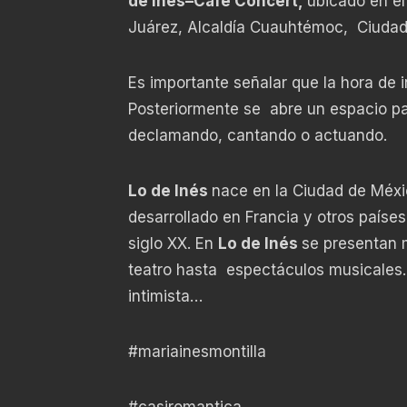
de Inés–Café Concert,
ubicado en e
Juárez, Alcaldía Cuauhtémoc, Ciuda
Es importante señalar que la hora de i
Posteriormente se abre un espacio pa
declamando, cantando o actuando.
Lo de Inés
nace en la Ciudad de Méxi
desarrollado en Francia y otros paíse
siglo XX. En
Lo de Inés
se presentan 
teatro hasta espectáculos musicales
intimista…
#mariainesmontilla
#casiromantica