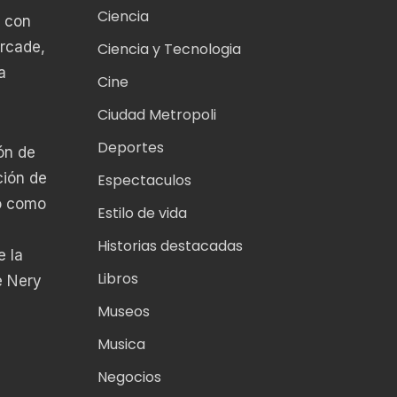
Ciencia
s con
rcade,
Ciencia y Tecnologia
a
Cine
Ciudad Metropoli
Deportes
ón de
ción de
Espectaculos
do como
Estilo de vida
Historias destacadas
 la
Libros
e Nery
Museos
Musica
Negocios