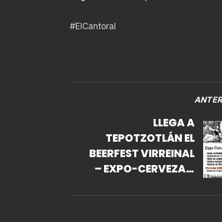
#ElCantoral
ANTER
LLEGA A
TEPOTZOTLÁN EL
BEERFEST VIRREINAL
– EXPO-CERVEZA Y
FIESTA VIRREINAL