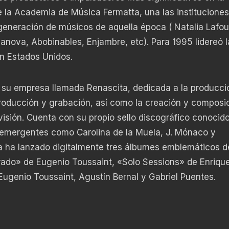
e la Academia de Música Fermatta, una las institucione
eneración de músicos de aquella época ( Natalia Lafou
nova, Abobinables, Enjambre, etc). Para 1995 lidereó l
en Estados Unidos.
 su empresa llamada Renascita, dedicada a la producci
 producción y grabación, así como la creación y composi
evisión. Cuenta con su propio sello discográfico conoci
 emergentes como Carolina de la Muela, J. Mónaco y
 ha lanzado digitalmente tres álbumes emblemáticos de
rado» de Eugenio Toussaint, «Solo Sessions» de Enriqu
 Eugenio Toussaint, Agustín Bernal y Gabriel Puentes.