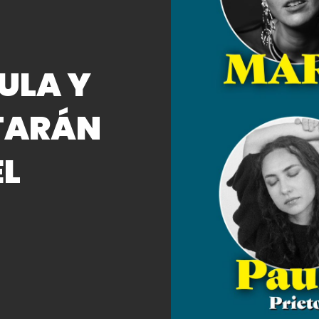
ULA Y
TARÁN
EL