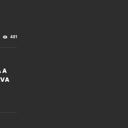
481
 A
EVA