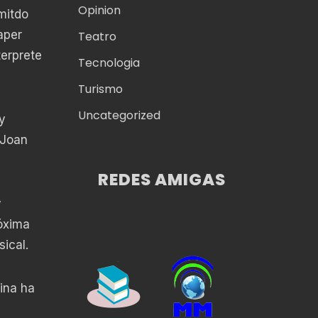
Opinion
mitdo
aper
Teatro
terprete
Tecnologia
Turismo
Uncategorized
y
 Joan
REDES AMIGAS
y
róxima
sical.
ina ha