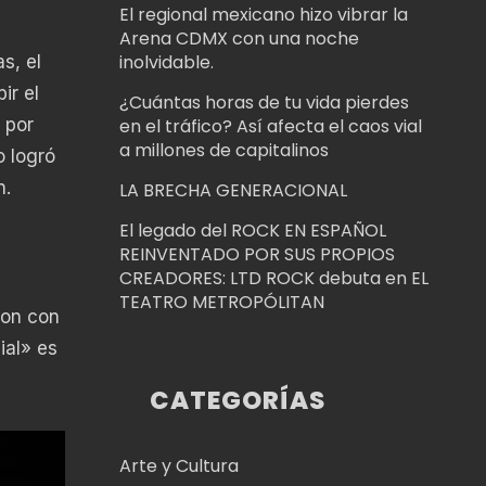
El regional mexicano hizo vibrar la
Arena CDMX con una noche
inolvidable.
s, el
ir el
¿Cuántas horas de tu vida pierdes
 por
en el tráfico? Así afecta el caos vial
a millones de capitalinos
o logró
n.
LA BRECHA GENERACIONAL
El legado del ROCK EN ESPAÑOL
REINVENTADO POR SUS PROPIOS
s
CREADORES: LTD ROCK debuta en EL
TEATRO METROPÓLITAN
ron con
ial» es
CATEGORÍAS
Arte y Cultura