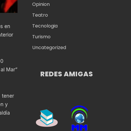
Opinion
Teatro
Tecnologia
os en
terior
Turismo
Uncategorized
00
 al Mar”
REDES AMIGAS
 tener
en y
aldía