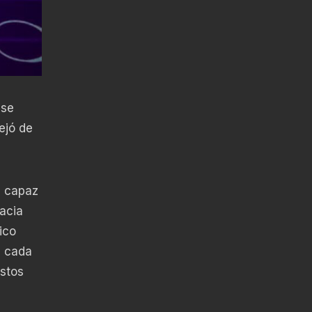
 se
ejó de
a capaz
racia
ico
, cada
estos