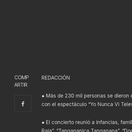
COMP
REDACCIÓN
ARTIR
● Más de 230 mil personas se dieron ci
con el espectáculo “Yo Nunca Vi Telev
● El concierto reunió a infancias, fa
Raja”, “Tangananica Tanganana”, “Dog