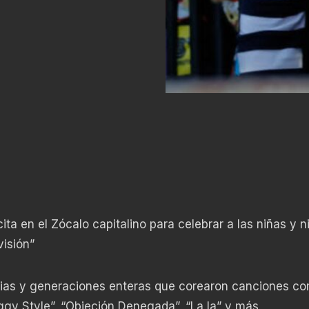
ta en el Zócalo capitalino para celebrar a las niñas y n
isión”
milias y generaciones enteras que corearon canciones c
gy Style”, “Objeción Denegada”, “La la” y más