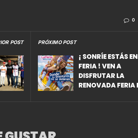
0
IOR POST
PRÓXIMO POST
¡ SONRÍE ESTÁS EN
FERIA ! VEN A
DISFRUTAR LA
RENOVADA FERIA 
CHAPULTEPEC , E
COMPAÑÍA DE TU
FAMILIARES Y
AMIGOS
E GUSTAR