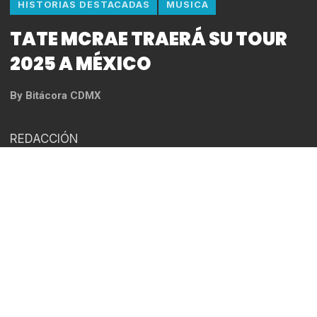
HISTORIAS DESTACADAS
MUSICA
TATE MCRAE TRAERÁ SU TOUR
2025 A MÉXICO
By
Bitácora CDMX
REDACCIÓN
NUEVA CANCIÓN Y VIDEO DE “2
HANDS” YA DISPONIBLES
18 DE MARZO – PEPSI CENTER
Preventa Citibanamex: 22 de noviembre, 11:00