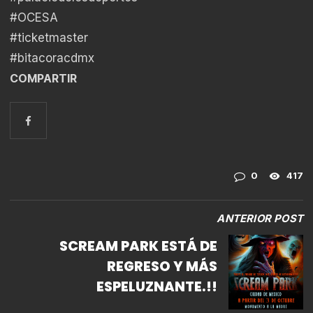
#OCESA
#ticketmaster
#bitacoracdmx
COMPARTIR
0
417
ANTERIOR POST
SCREAM PARK ESTÁ DE
REGRESO Y MÁS
ESPELUZNANTE.!!