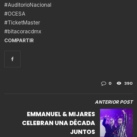
#AuditorioNacional
#OCESA
#TicketMaster
#bitacoracdmx
COMPARTIR
0
390
ANTERIOR POST
EMMANUEL & MIJARES
CELEBRAN UNA DÉCADA
JUNTOS