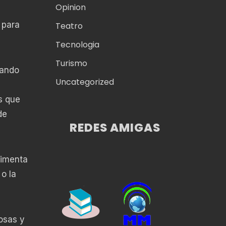
Opinion
 para
Teatro
Tecnologia
Turismo
iando
Uncategorized
s que
de
REDES AMIGAS
rimenta
 o la
cosas y