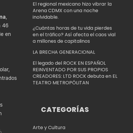
El regional mexicano hizo vibrar la
Arena CDMX con una noche
inolvidable.
ina
,
n 46
¿Cuántas horas de tu vida pierdes
ie en
en el tráfico? Así afecta el caos vial
a millones de capitalinos
LA BRECHA GENERACIONAL
El legado del ROCK EN ESPAÑOL
REINVENTADO POR SUS PROPIOS
olar,
CREADORES: LTD ROCK debuta en EL
ntrados
TEATRO METROPÓLITAN
as
CATEGORÍAS
n
Arte y Cultura
.