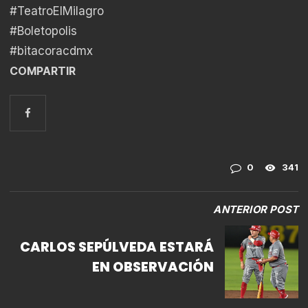
#TeatroElMilagro
#Boletopolis
#bitacoracdmx
COMPARTIR
0
341
ANTERIOR POST
CARLOS SEPÚLVEDA ESTARÁ
EN OBSERVACIÓN