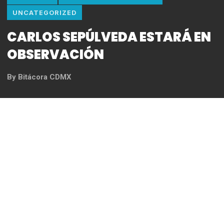
DEPORTES
HISTORIAS DESTACADAS
UNCATEGORIZED
CARLOS SEPÚLVEDA ESTARÁ EN
OBSERVACIÓN
By
Bitácora CDMX
REDACCIÓN
Los Diablos Rojos del México informan que el
infielder Carlos Sepúlveda estará fuera de acción
algunos días después de haberse lesionado el
hombro derecho durante una acción en el Juego 3
de la Serie de Zona realizado el martes en el
Estadio Hermanos Serdán.