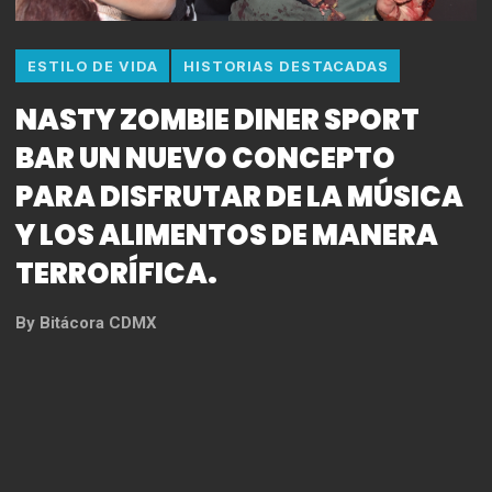
ESTILO DE VIDA
HISTORIAS DESTACADAS
NASTY ZOMBIE DINER SPORT
BAR UN NUEVO CONCEPTO
PARA DISFRUTAR DE LA MÚSICA
Y LOS ALIMENTOS DE MANERA
TERRORÍFICA.
By
Bitácora CDMX
Un nuevo lugar conceptual abre sus puertas al
público de la Ciudad de México, Nasty Diner Sport
Bar, este novedoso restaurante temático, sin duda
podrá ser el favorito de todos aquellos amantes del