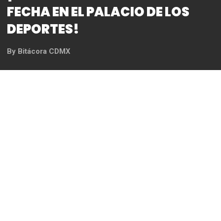
¡YURIDIA ANUNCIA SEGUNDA
FECHA EN EL PALACIO DE LOS
DEPORTES!
By
Bitácora CDMX
REDACCIÓN
GNP Seguros presenta:
29 DE JUNIO – SOLD OUT
28 DE JUNIO – NUEVA FECHA