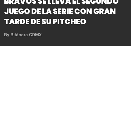
BRAVOS SE LLEVA EL SEGUNDO
JUEGO DE LA SERIE CON GRAN
TARDE DE SU PITCHEO
By
Bitácora CDMX
REDACCIÓN
Con un ataque de cuatro carreras en la quinta
entrada y una sólida actuación de su pitcheo, los
Bravos de León (3-5) vencieron 7-1 a los Diablos
Rojos del México (7-1), en el segundo juego de la
serie que se realiza en el Estadio Alfredo Harp Helú.
La ofensiva de los Bravos anotó en la primera,
quinta (cuatro carreras) y novena entrada, mientras