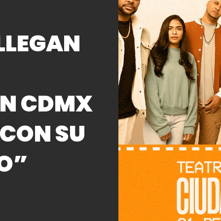
 LLEGAN
EN CDMX
 CON SU
CO”