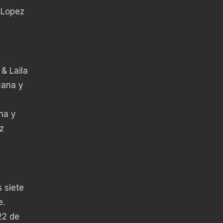
 Lopez
& Laila
cana y
na y
z
 siete
e.
22 de