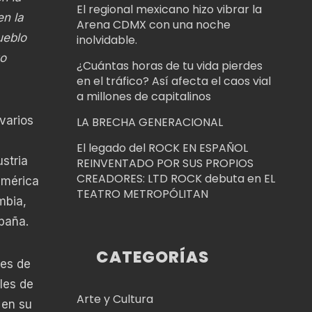
El regional mexicano hizo vibrar la
en la
Arena CDMX con una noche
ueblo
inolvidable.
to
¿Cuántas horas de tu vida pierdes
en el tráfico? Así afecta el caos vial
a millones de capitalinos
varios
LA BRECHA GENERACIONAL
El legado del ROCK EN ESPAÑOL
stria
REINVENTADO POR SUS PROPIOS
CREADORES: LTD ROCK debuta en EL
américa
TEATRO METROPÓLITAN
mbia,
paña.
CATEGORÍAS
tes de
les de
Arte y Cultura
 en su