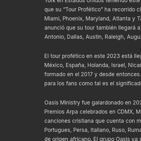
York en Estados Unidos teniendo est
que su “Tour Profético” ha recorrido
Miami, Phoenix, Maryland, Atlanta y 
anunció que su tour también llegará
Antonio, Dallas, Austin, Raleigh, Augu
El tour profético en este 2023 está ll
México, España, Holanda, Israel, Nica
formado en el 2017 y desde entonces 
para los fans como tal es el signific
Oasis Ministry fue galardonado en 2
Premios Arpa celebrados en CDMX, Mé
canciones cristiana que cuenta con m
Portugues, Persa, Italiano, Ruso, Rum
de origen africano. El grupo Oasis ya 