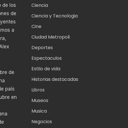
Ciencia
 de los
ones de
Ciencia y Tecnologia
oyentes
Cine
amos a
Ciudad Metropoli
ra,
Alex
Deportes
Espectaculos
Estilo de vida
bre de
Historias destacadas
ema
de país
Libros
tubre en
Museos
Musica
iana
Negocios
de