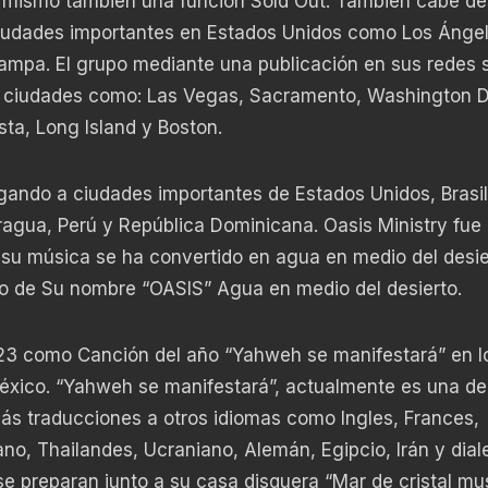
e mismo también una función Sold Out. También cabe de
 ciudades importantes en Estados Unidos como Los Ángel
Tampa. El grupo mediante una publicación en sus redes 
 a ciudades como: Las Vegas, Sacramento, Washington 
sta, Long Island y Boston.
egando a ciudades importantes de Estados Unidos, Brasil
ragua, Perú y República Dominicana. Oasis Ministry fue
su música se ha convertido en agua en medio del desie
ado de Su nombre “OASIS” Agua en medio del desierto.
023 como Canción del año “Yahweh se manifestará” en l
xico. “Yahweh se manifestará”, actualmente es una de
ás traducciones a otros idiomas como Ingles, Frances,
ano, Thailandes, Ucraniano, Alemán, Egipcio, Irán y dial
se preparan junto a su casa disquera “Mar de cristal mu