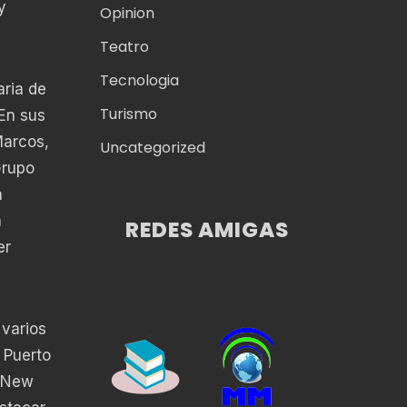
y
Opinion
Teatro
Tecnologia
aria de
Turismo
 En sus
Marcos,
Uncategorized
Grupo
n
a
REDES AMIGAS
er
 varios
 Puerto
e New