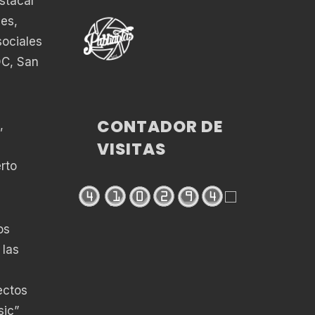
stacar
es,
sociales
DC, San
CONTADOR DE
,
VISITAS
rto
os
 las
ectos
sic”