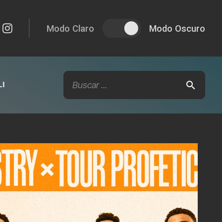
Modo Claro
Modo Oscuro
I