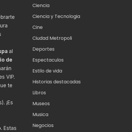
Ciencia
Ciencia y Tecnologia
brarte
tura
Cine
s
Ciudad Metropoli
Deportes
spa
al
Espectaculos
io de
harán
Estilo de vida
es VIP.
Historias destacadas
ue te
Libros
s
). ¡Es
Museos
Musica
Negocios
o
. Estas