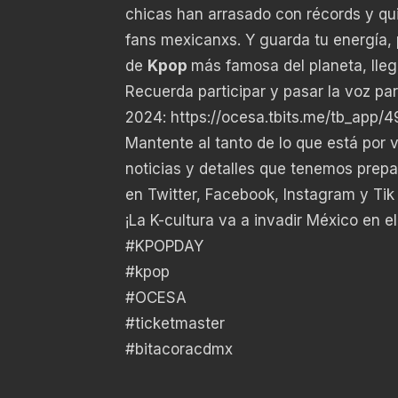
chicas han arrasado con récords y qui
fans mexicanxs. Y guarda tu energía,
de
Kpop
más famosa del planeta, lleg
Recuerda participar y pasar la voz pa
2024:
https://ocesa.tbits.me/tb_app/
Mantente al tanto de lo que está por v
noticias y detalles que tenemos prep
en
Twitter
,
Facebook
,
Instagram
y
Tik
¡La K-cultura va a invadir México en e
#KPOPDAY
#kpop
#OCESA
#ticketmaster
#bitacoracdmx