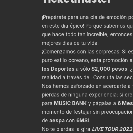
¡Prepárate para una ola de emoción p
en este día épico! Porque sabemos que
que hace todo tan increíble, entonces
mejores días de tu vida.
¡Comenzamos con las sorpresas! Si es
puro estilo coreano, esta promoción es
los Deportes
a sólo
$2,000 pesos
! 
realidad a través de
. Consulta las se
Nos hemos esforzado en acercarte a t
pierdas de ninguna experiencia: si er
para
MUSIC BANK
y págalas a
6 Mes
momento de festejar sin preocupacion
de
aespa
con
6MSI
.
No te pierdas la gira
LIVE TOUR 2023