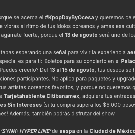
orque se acerca el
#KpopDayByOcesa
y queremos cele
 vibras al ritmo de tus ídolos coreanos y amas esa cul
 agárrate fuerte, porque el
13 de agosto
será uno de lo
tabas esperando una señal para vivir la experiencia
ae
pecial es para ti: ¡Boletos para su concierto en el
Palac
¿Puedes creerlo? Del
13 al 15 de agosto
, tus deseos se 
cciones participantes. No aplica para paquetes y upgrad
us artistas coreanos favoritos, y porque no queremos q
es
Tarjetahabiente Citibanamex
, adquiere tus entrada
es Sin Intereses
(si tu compra supera los $6,000 pesos
es! Además, también podrás disfrutar del show
 ‘SYNK: HYPER LINE’
de
aespa
en la
Ciudad de Méxic