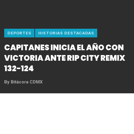
DEPORTES
HISTORIAS DESTACADAS
CAPITANES INICIA EL AÑO CON
VICTORIA ANTE RIP CITY REMIX
132-124
By
Bitácora CDMX
REDACCIÓN
De principio a fin la escuadra capitalina tomo la
ventaja y no volvió a perderla, aunque por