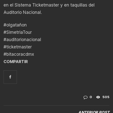
en el Sistema Ticketmaster y en taquillas del
Auditorio Nacional.
#olgatañon
#SimetriaTour
#auditorionacional
#ticketmaster
#bitacoracdmx
COMPARTIR
0
505
ANTERIOR POST