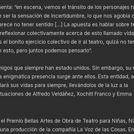
nta: “en escena, vemos el tránsito de los personajes h
 ser la sensación de incertidumbre, lo que nos agobia
arece no tener sentido […] La apuesta es hablar sobre 
 reflexionar colectivamente acerca de esto llamado vid
 el bonito ejercicio colectivo de ir al teatro, quizá no 
n esto, pero juntos podemos pensarlo”.
migos que siempre han estado unidos. Sin embargo, su
nigmática presencia surge ante ellos. Esta entidad, a
ará sus vidas para siempre, llevándolos de la luz a la
actuaciones de Alfredo Veldáñez, Xochitl Franco y Emma
 el Premio Bellas Artes de Obra de Teatro para Niñas, N
na producción de la compañía La Voz de las Cosas. En