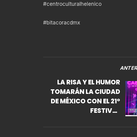
#centroculturalhelenico
#bitacoracdmx
ANTER
LA RISA Y EL HUMOR
TOMARÁN LA CIUDAD
DE MÉXICO CON EL 21º
FESTIVAL
INTERNACIONAL DE
CABARET;