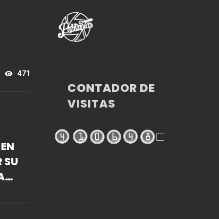
471
CONTADOR DE
VISITAS
 EN
R SU
A
CO