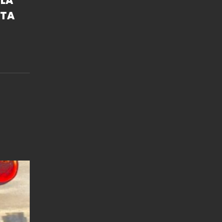
 LA
STA
E