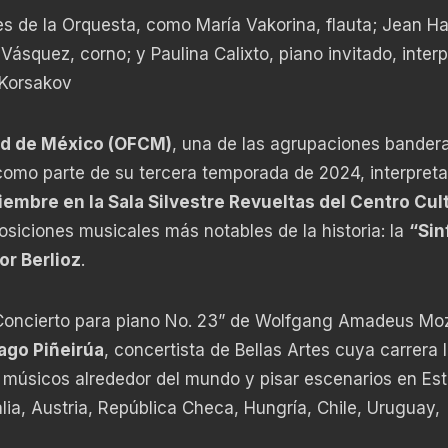
s de la Orquesta, como María Vakorina, flauta; Jean Ha
 Vásquez, corno; y Paulina Calixto, piano invitado, inter
-Korsakov
ad de México (OFCM)
, una de las agrupaciones bander
como parte de su tercera temporada de 2024, interpreta
embre en la Sala Silvestre Revueltas del Centro Cult
siciones musicales más notables de la historia: la
“Sin
or Berlioz
.
“Concierto para piano No. 23” de Wolfgang Amadeus Moz
ago Piñeirúa
, concertista de Bellas Artes cuya carrera 
s músicos alrededor del mundo y pisar escenarios en Es
alia, Austria, República Checa, Hungría, Chile, Uruguay,