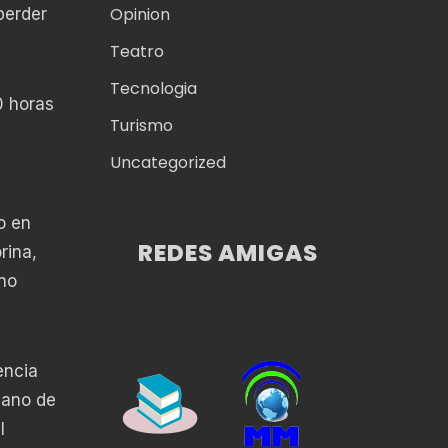
Opinion
perder
Teatro
Tecnologia
0 horas
Turismo
Uncategorized
o en
REDES AMIGAS
rina,
ano
encia
cano de
l