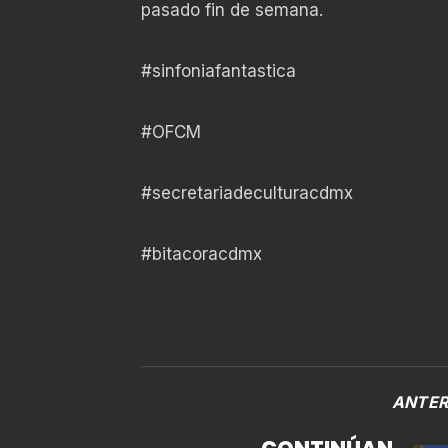
pasado fin de semana.
#sinfoniafantastica
#OFCM
#secretariadeculturacdmx
#bitacoracdmx
ANTER