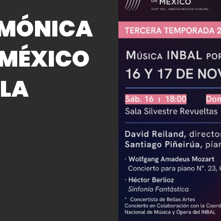
RMÓNICA
 MÉXICO
 LA
E