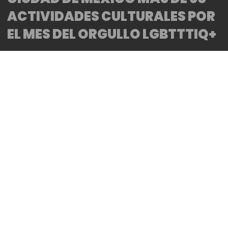
ACTIVIDADES CULTURALES POR
EL MES DEL ORGULLO LGBTTTIQ+
By
Bitácora CDMX
REDACCIÓN
● Durante junio se realizarán actividades culturales
de música, danza, cabaret, literarias, espectáculos
drag, exposiciones fotográficas, conversatorios,
proyecciones de películas y talleres
● Entre los recintos con diversas actividades se
encuentran el Museo de la Ciudad de México, el
Museo Archivo de la Fotografía, el Teatro Benito
Juárez, el Foro A Poco No, la Galería Abierta Gandhi