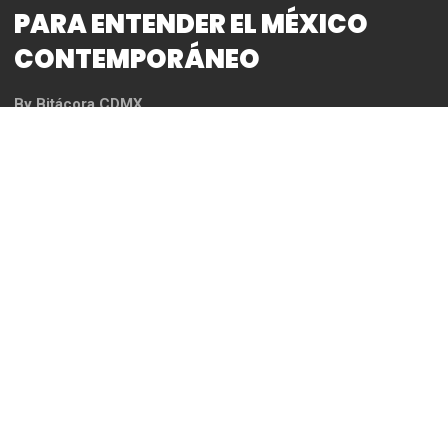
FOTOPERIODISTAS ESENCIALES
PARA ENTENDER EL MÉXICO
CONTEMPORÁNEO
By
Bitácora CDMX
● El Museo Archivo de Fotografía reunió a las
fotoperiodistas Ángeles Torrejón, Patricia Aridjis y
Elsa Medina, en compañía de la fotohistoriadora
Rebeca Monroy
● Las participantes coincidieron que el retratar a la
mujer mexicana y sus diversos contextos políticos
y sociales les abrió el lente y la mirada
En el marco de las actividades emprendidas para