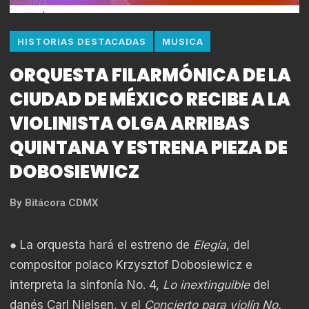
HISTORIAS DESTACADAS
MUSICA
ORQUESTA FILARMÓNICA DE LA
CIUDAD DE MÉXICO RECIBE A LA
VIOLINISTA OLGA ARRIBAS
QUINTANA Y ESTRENA PIEZA DE
DOBOSIEWICZ
By
Bitácora CDMX
● La orquesta hará el estreno de
Elegía
, del
compositor polaco Krzysztof Dobosiewicz e
interpreta la sinfonía No. 4,
Lo inextinguible
del
danés Carl Nielsen, y el
Concierto para violín No.