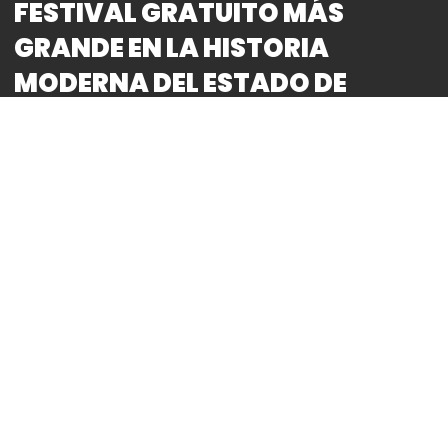
FESTIVAL GRATUITO MÁS
GRANDE EN LA HISTORIA
MODERNA DEL ESTADO DE
MÉXICO
By
Bitácora CDMX
REDACCIÓN
*El festival gratuito Caminante Good Vibes se
llevará a cabo el Sábado 30 de Noviembre de
2024 en el Boulevard Torrente Piedras Negras, a
un costado de la cancha de futbol rápido en San
Martín de las Pirámides, Estado de México, a
partir de las 12:00 del mediodía.