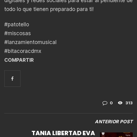
digitales y redes sociales para estar al pendiente de
todo lo que tienen preparado para ti!
#patotello
#miscosas
#lanzamientomusical
#bitacoracdmx
COMPARTIR
0
313
ANTERIOR POST
TANIA LIBERTAD EVA