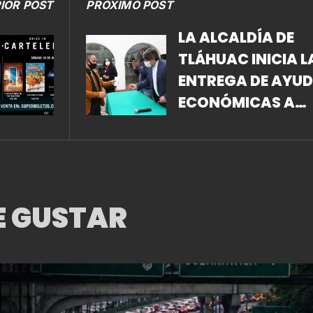
IOR POST
PRÓXIMO POST
LA ALCALDÍA DE
TLÁHUAC INICIA L
ENTREGA DE AYU
ECONÓMICAS A
COLECTIVOS
CULTURALES Y
ARTISTAS DE SU
DEMARCACIÓN,
E GUSTAR
AFECTADOS POR E
CONFINAMIENTO.