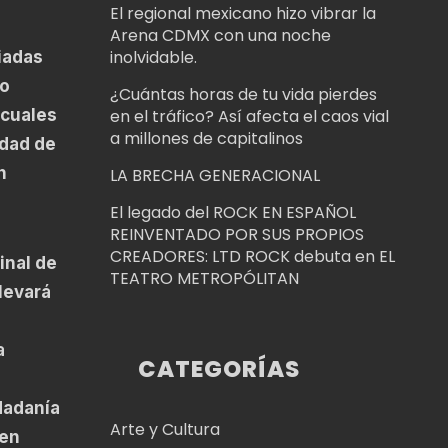
El regional mexicano hizo vibrar la
Arena CDMX con una noche
inolvidable.
iadas
no
¿Cuántas horas de tu vida pierdes
 cuales
en el tráfico? Así afecta el caos vial
a millones de capitalinos
idad de
n
LA BRECHA GENERACIONAL
El legado del ROCK EN ESPAÑOL
REINVENTADO POR SUS PROPIOS
CREADORES: LTD ROCK debuta en EL
inal de
TEATRO METROPÓLITAN
levará
a
CATEGORÍAS
dadanía
Arte y Cultura
 en