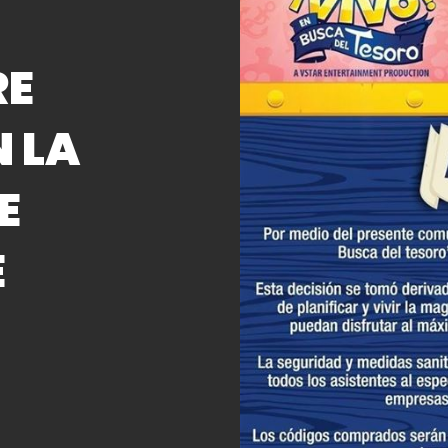
RE
 LA
E
E