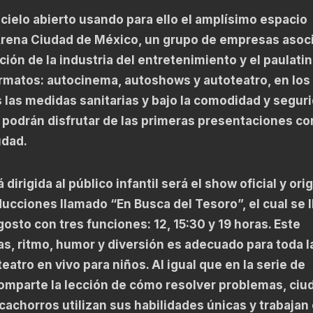
a cielo abierto usando para ello el amplísimo espacio
 Arena Ciudad de México, un grupo de empresas asoc
ión de la industria del entretenimiento y el paulati
ormatos: autocinema, autoshows y autoteatro, en los
s las medidas sanitarias y bajo la comodidad y segur
 podrán disfrutar de las primeras presentaciones co
iudad.
dirigida al público infantil será el show oficial y orig
cciones llamado “En Busca del Tesoro”, el cual se l
sto con tres funciones: 12, 15:30 y 19 horas. Este
s, ritmo, humor y diversión es adecuado para toda l
eatro en vivo para niños. Al igual que en la serie de
comparte la lección de cómo resolver problemas, ciu
 cachorros utilizan sus habilidades únicas y trabajan