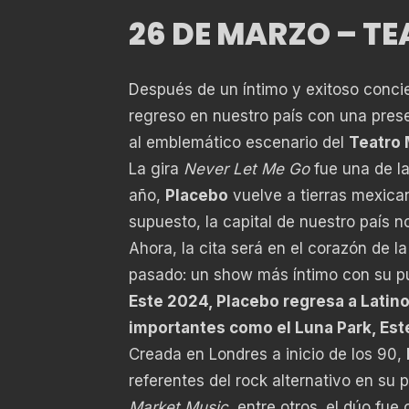
26 DE MARZO – T
Después de un íntimo y exitoso conci
regreso en nuestro país con una prese
al emblemático escenario del
Teatro 
La gira
Never Let Me Go
fue una de l
año,
Placebo
vuelve a tierras mexica
supuesto, la capital de nuestro país n
Ahora, la cita será en el corazón de 
pasado: un show más íntimo con su pú
Este 2024, Placebo regresa a Latin
importantes como el Luna Park, Este
Creada en Londres a inicio de los 90,
referentes del rock alternativo en su
Market Music,
entre otros,
el dúo fue 