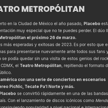
EATRO METROPÓLITAN
erto en la Ciudad de México el año pasado,
Placebo
est
ntación muy especial que no te puedes perder. El dúo l
Metropólitan el próximo 26 de marzo.
as más esperadas y exitosas de 2023. Es por esto que e
nas para presentarse nuevamente ante todos sus fans y
o se podía quedar sin una visita de estos genios del rock
la CDMX, el
Teatro Metropólitan
, repitiendo el formato 
blico.
oamérica con una serie de conciertos en escenarios
reo PicNic, Tecate Pa’l Norte y más.
Placebo
se convirtió rápidamente en una de las bandas
 país. Con el lanzamiento de discos icónicos como
Mends
consiguiendo popularidad a nivel nacional e internacion