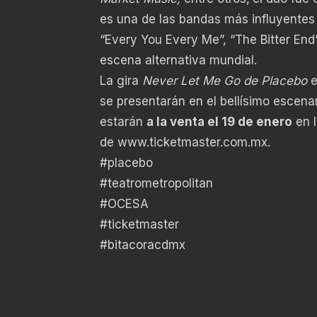
es una de las bandas más influyente
“Every You Every Me”, “The Bitter End
escena alternativa mundial.
La gira
Never Let Me Go de Placebo
e
se presentarán en el bellísimo escena
estarán
a la venta el 19 de enero
en l
de
www.ticketmaster.com.mx
.
#placebo
#teatrometropolitan
#OCESA
#ticketmaster
#bitacoracdmx