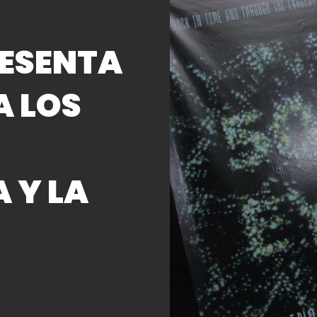
S
RESENTA
A LOS
 Y LA