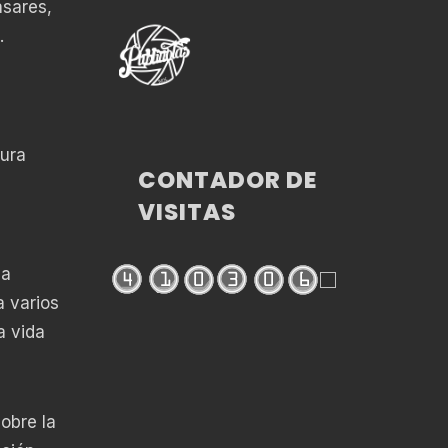
ásares,
.
cura
CONTADOR DE
VISITAS
 a
a varios
a vida
obre la