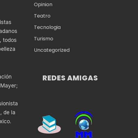
Opinion
Teatro
istas
Tecnologia
dadanos
Turismo
, todos
belleza
Uncategorized
REDES AMIGAS
ación
 Mayer;
,
uionista
, de la
xico.