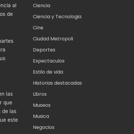
Ciencia
ncia al
los de
Ciencia y Tecnologia
Cine
Ciudad Metropoli
martes
Deportes
ara
sus
Espectaculos
Estilo de vida
Historias destacadas
Libros
en las
ar que
Museos
 de las
Musica
que este
Negocios