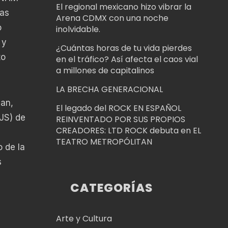
El regional mexicano hizo vibrar la
ras
Arena CDMX con una noche
o
inolvidable.
 y
¿Cuántas horas de tu vida pierdes
to
en el tráfico? Así afecta el caos vial
a millones de capitalinos
LA BRECHA GENERACIONAL
man,
El legado del ROCK EN ESPAÑOL
JS) de
REINVENTADO POR SUS PROPIOS
CREADORES: LTD ROCK debuta en EL
TEATRO METROPÓLITAN
 de la
s
CATEGORÍAS
Arte y Cultura