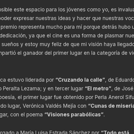
sible este espacio para los jóvenes como yo, es invalu
poder expresar nuestras ideas y hacer que nuestras vo
premio representa mucho para mí porque detrás hubo 
dedicación, ya que el cine es una forma de plasmar nue
 sueños y estoy muy feliz de que mi visión haya llegado
artió el ganador del primer lugar en la categoría de vi
ica estuvo liderada por
“Cruzando la calle”
, de Eduard
o Peralta Lezama; y en tercer lugar
“El metro”
, de José
esía, el primer lugar fue obtenido por Perla Anerol Sif
do lugar, Verónica Valdés Mejía con
“Cunas de miseri
ugar, con el poema
“Visiones parabólicas”
.
otorgado a María Luisa Estrada Sánchez por
“Todo está