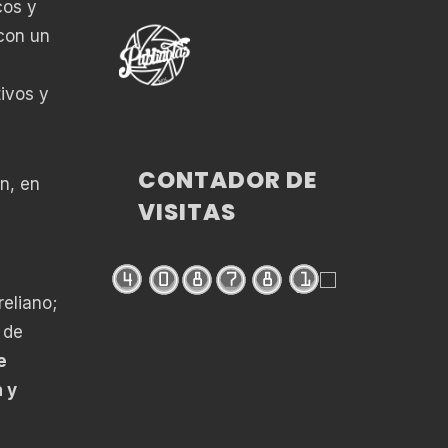
cos y
 con un
tivos y
CONTADOR DE
n, en
VISITAS
eliano;
, de
e
 y