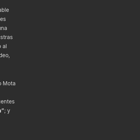
able
ces
una
stras
 al
deo,
o Mota
uentes
a”
; y