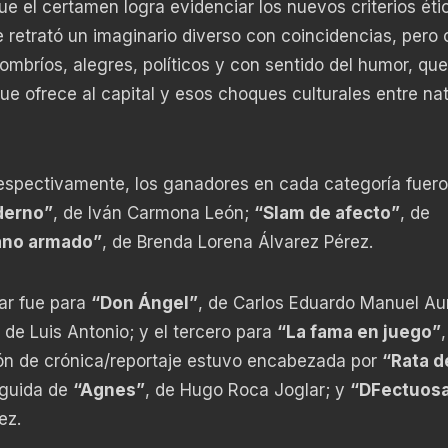
ue el certamen logra evidenciar los nuevos criterios éti
e retrató un imaginario diverso con coincidencias, pero
ombríos, alegres, políticos y con sentido del humor, que
ue ofrece al capital y esos choques culturales entre na
 respectivamente, los ganadores en cada categoría fuero
derno”
, de Iván Carmona León;
“Slam de afecto”
, de
ano armado”
, de Brenda Lorena Álvarez Pérez.
gar fue para
“Don Ángel”
, de Carlos Eduardo Manuel Aur
, de Luis Antonio; y el tercero para
“La fama en juego”
ón de crónica/reportaje estuvo encabezada por
“Rata d
eguida de
“Agnes”
, de Hugo Roca Joglar; y
“DFectuosa
ez.