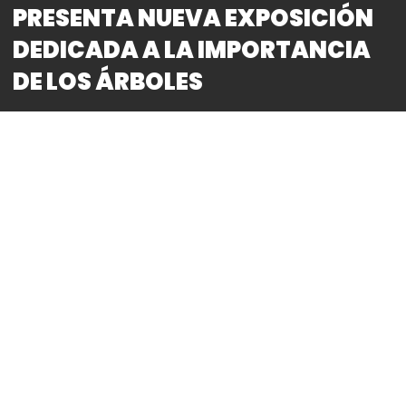
PRESENTA NUEVA EXPOSICIÓN
DEDICADA A LA IMPORTANCIA
DE LOS ÁRBOLES
By
Bitácora CDMX
REDACCIÓN
● La muestra busca enfatizar la importancia de la
masa forestal para la preservación del planeta y la
relevancia de la madera en el desarrollo de la
humanidad
● Integrada por 450 piezas divididas en siete
núcleos, la exposición será inaugurada este sábado
27 de abril a las 13 horas y permanecerá hasta el