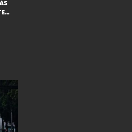
ÁS
TES