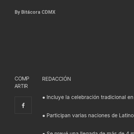
By
Bitácora CDMX
COMP
REDACCIÓN
ARTIR
● Incluye la celebración tradicional e
● Participan varias naciones de Latin
● Se prevé una llegada de más de 4 mi