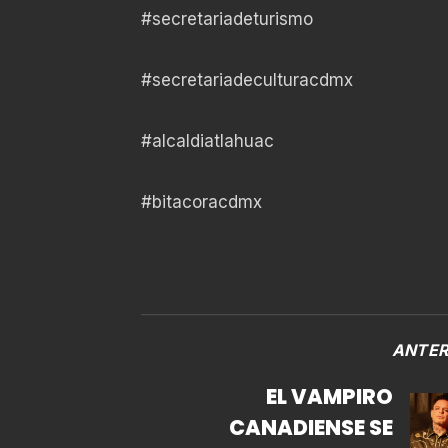
#secretariadeturismo
#secretariadeculturacdmx
#alcaldiatlahuac
#bitacoracdmx
ANTER
EL VAMPIRO
CANADIENSE SE