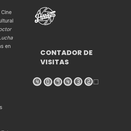
 Cine
ltural
octor
 Lucha
as en
CONTADOR DE
VISITAS
s