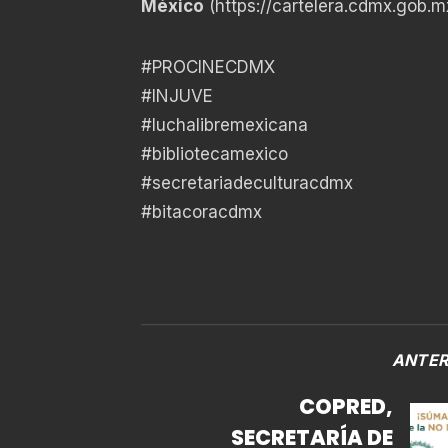
México
(
https://cartelera.cdmx.gob.m
#PROCINECDMX
#INJUVE
#luchalibremexicana
#bibliotecamexico
#secretariadeculturacdmx
#bitacoracdmx
ANTER
COPRED,
SECRETARÍA DE