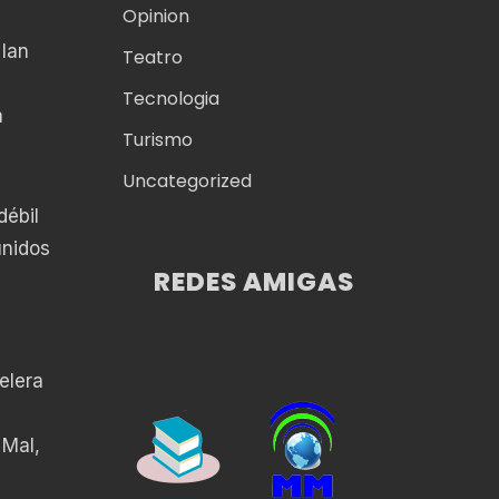
Opinion
 Ian
Teatro
Tecnologia
a
Turismo
Uncategorized
débil
unidos
REDES AMIGAS
elera
 Mal,