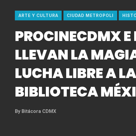
ARTE Y CULTURA
CIUDAD METROPOLI
HIST
PROCINECDMX E 
LLEVAN LA MAGIA
LUCHA LIBRE A L
BIBLIOTECA MÉX
By
Bitácora CDMX