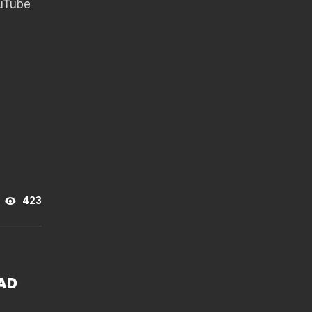
ouTube
423
AD