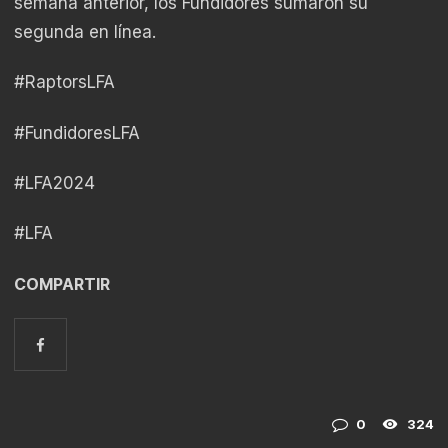
semana anterior, los Fundidores sumaron su
segunda en línea.
#RaptorsLFA
#FundidoresLFA
#LFA2024
#LFA
COMPARTIR
0
324