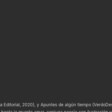
ta Editorial, 2020), y Apuntes de algún tiempo (VerdoDes
Y hasta la muerte amar, conjuga poesía con ilustración y