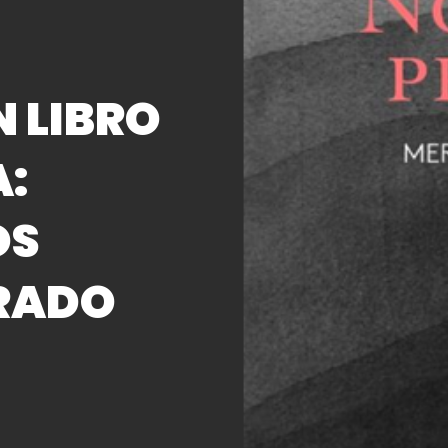
 LIBRO
A:
OS
RADO