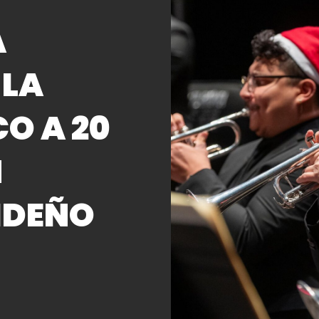
A
 LA
O A 20
N
IDEÑO