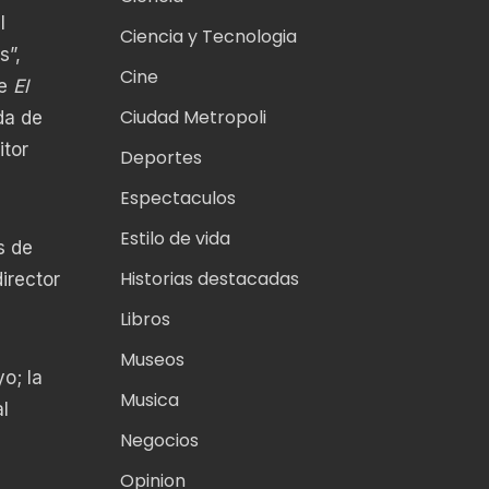
l
Ciencia y Tecnologia
s”,
Cine
de
El
Ciudad Metropoli
da de
tor
Deportes
Espectaculos
Estilo de vida
s de
Historias destacadas
irector
Libros
Museos
o; la
Musica
l
Negocios
Opinion