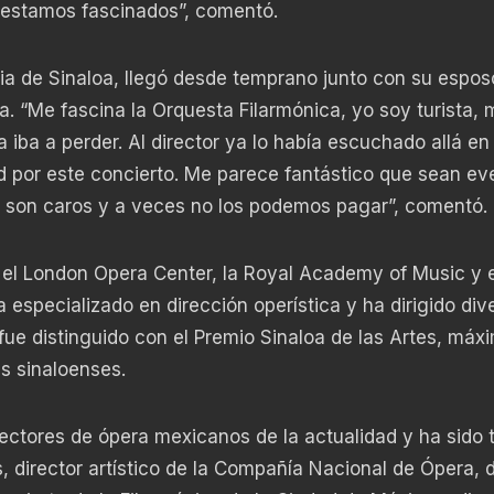
, estamos fascinados”, comentó.
ria de Sinaloa, llegó desde temprano junto con su espos
la. “Me fascina la Orquesta Filarmónica, yo soy turista, 
a iba a perder. Al director ya lo había escuchado allá en
dad por este concierto. Me parece fantástico que sean ev
os son caros y a veces no los podemos pagar”, comentó.
 el London Opera Center, la Royal Academy of Music y e
 especializado en dirección operística y ha dirigido div
ue distinguido con el Premio Sinaloa de las Artes, máx
s sinaloenses.
ctores de ópera mexicanos de la actualidad y ha sido ti
, director artístico de la Compañía Nacional de Ópera, d