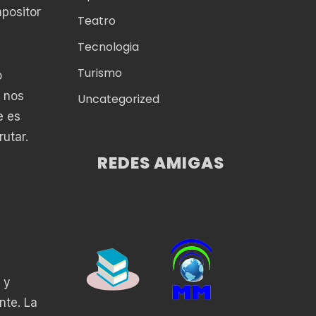
mpositor
Teatro
Tecnologia
Turismo
o
a nos
Uncategorized
e es
utar.
REDES AMIGAS
 y
nte. La