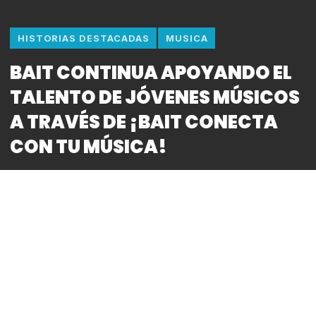
HISTORIAS DESTACADAS
MUSICA
BAIT CONTINUA APOYANDO EL
TALENTO DE JÓVENES MÚSICOS
A TRAVÉS DE ¡BAIT CONECTA
CON TU MÚSICA!
By
Bitácora CDMX
Walmart de México y Centroamérica, a través de su
servicio de conectividad e internet móvil, Bait,
anunció el exitoso cierre de «Bait Conecta con tu
Música», un concurso de talento musical el cual
busca apoyar a jóvenes músicos, cantantes e