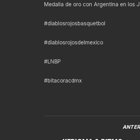
Medalla de oro con Argentina en los
#diablosrojosbasquetbol
#diablosrojosdelmexico
#LNBP
#bitacoracdmx
ANTER