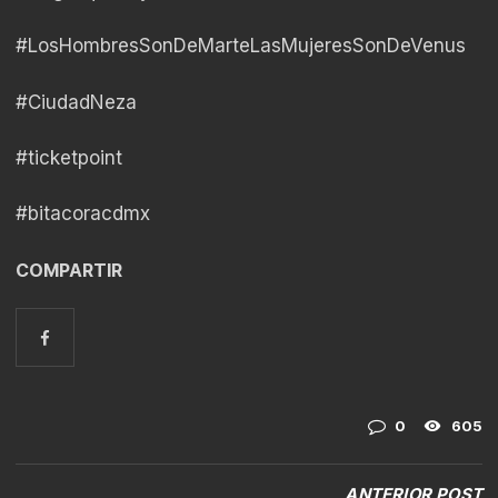
#LosHombresSonDeMarteLasMujeresSonDeVenus
#CiudadNeza
#ticketpoint
#bitacoracdmx
COMPARTIR
0
605
ANTERIOR POST