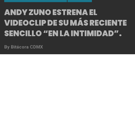
ANDY ZUNO ESTRENA EL
VIDEOCLIP DE SU MÁS RECIENTE
SENCILLO “EN LA INTIMIDAD”.
By
Bitácora CDMX
REDACCIÓN
Andy Zuno recientemente lanzó en plataformas
digitales su nuevo sencillo “En la Intimidad” y ahora
estrena el videoclip dirigido por Daniel Gutiérrez
“Ruso” y producido por Gustavo Castillón e Ian
Castillón de Guanamor Films y XRTales; el ambiente
fue creado por Anna Barroso.