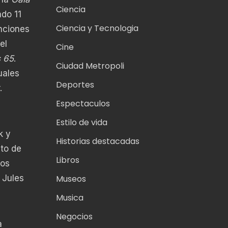
Ciencia
ado 11
Ciencia y Tecnologia
nciones
el
Cine
 65
.
Ciudad Metropoli
uales
Deportes
.
Espectaculos
Estilo de vida
k y
Historias destacadas
to de
Libros
los
Museos
 Jules
Musica
Negocios
a