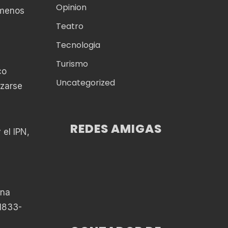
Opinion
 menos
Teatro
Tecnologia
Turismo
co
Uncategorized
izarse
REDES AMIGAS
 el IPN,
una
1833-