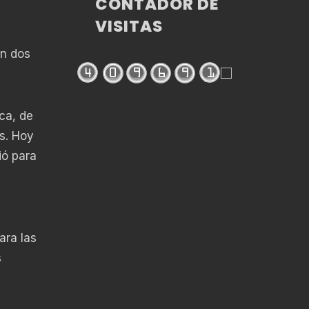
CONTADOR DE
VISITAS
on dos
ca, de
s. Hoy
ió para
ara las
s