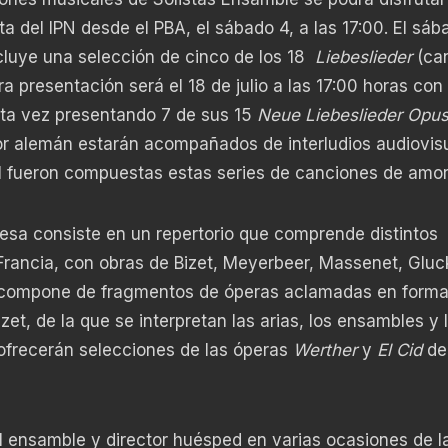
ta del IPN desde el PBA,
el sábado 4,
a las 17:00. El sáb
ncluye una selección de cinco de los 18
Liebeslieder
(ca
ra presentación será
el 1
8 de julio a las 17:00 horas con
ta vez presentando 7 de sus 15
Neue Liebeslieder
Opus
r alemán estarán acompañados de interludios audiovis
al fueron compuestas estas series de canciones de amor
cesa consiste en un
repertorio que comprende distintos
 Francia, con obras de Bizet, Meyerbeer, Massenet, Gluc
e compone de fragmentos de óperas aclamadas en forma
et, de la que se interpretan las arias, los ensambles y 
ofrecerán selecciones de las óperas
Werther
y
El Cid
de
el ensamble y director huésped en varias ocasiones de l