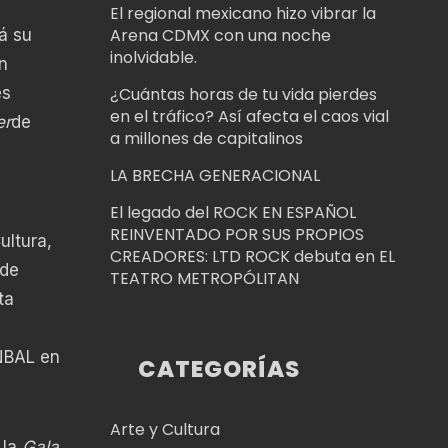
El regional mexicano hizo vibrar la
Arena CDMX con una noche
á su
inolvidable.
n
¿Cuántas horas de tu vida pierdes
es
en el tráfico? Así afecta el caos vial
er
de
a millones de capitalinos
LA BRECHA GENERACIONAL
El legado del ROCK EN ESPAÑOL
REINVENTADO POR SUS PROPIOS
ultura,
CREADORES: LTD ROCK debuta en EL
 de
TEATRO METROPÓLITAN
ta
INBAL en
CATEGORÍAS
Arte y Cultura
 la
Gala