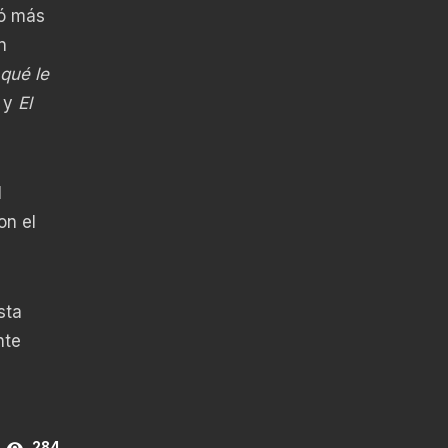
ió más
n
qué le
o
y
El
l
on el
sta
nte
284