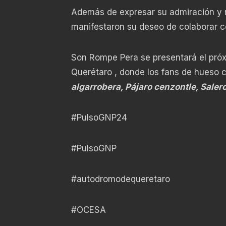
Además de expresar su admiración y r
manifestaron su deseo de colaborar co
Son Rompe Pera se presentará el próx
Querétaro , donde los fans de hueso c
algarrobera, Pájaro cenzontle, Salero
#PulsoGNP24
#PulsoGNP
#autodromodequeretaro
#OCESA