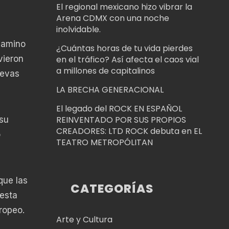
El regional mexicano hizo vibrar la
Arena CDMX con una noche
inolvidable.
camino
¿Cuántas horas de tu vida pierdes
vieron
en el tráfico? Así afecta el caos vial
a millones de capitalinos
uevas
LA BRECHA GENERACIONAL
El legado del ROCK EN ESPAÑOL
REINVENTADO POR SUS PROPIOS
 su
CREADORES: LTD ROCK debuta en EL
o
TEATRO METROPÓLITAN
que las
CATEGORÍAS
 esta
ropeo.
Arte y Cultura