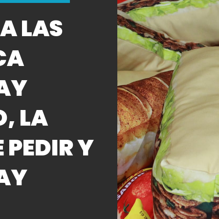
A LAS
CA
AY
, LA
 PEDIR Y
AY