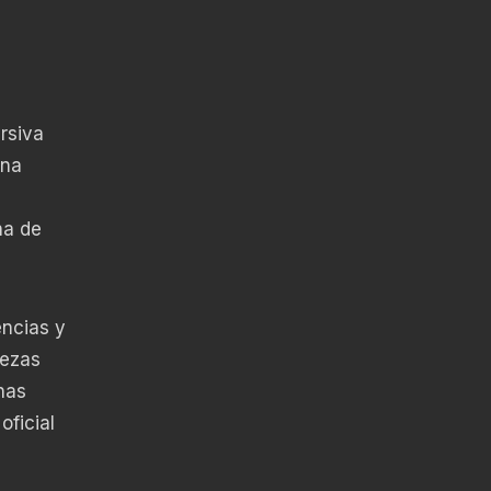
rsiva
una
na de
encias y
bezas
has
ficial