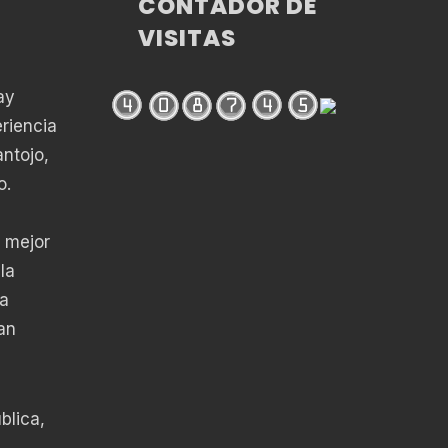
CONTADOR DE
VISITAS
ay
riencia
antojo,
o.
 mejor
la
da
an
blica,