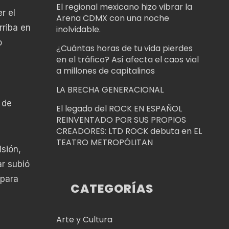
El regional mexicano hizo vibrar la
r el
Arena CDMX con una noche
rriba en
inolvidable.
o
¿Cuántas horas de tu vida pierdes
en el tráfico? Así afecta el caos vial
a millones de capitalinos
LA BRECHA GENERACIONAL
 de
El legado del ROCK EN ESPAÑOL
REINVENTADO POR SUS PROPIOS
CREADORES: LTD ROCK debuta en EL
TEATRO METROPÓLITAN
isión,
ar subió
 para
CATEGORÍAS
Arte y Cultura