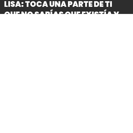
LISA: TOCA UNA PARTE DE TI
QUE NO SABÍAS QUE EXISTÍA Y
TE HACE SENTIR COMO NUNCA:
SCOTT YOO.
By
Bitácora CDMX
REDACCIÓN
La
Sinfonía No. 3 en re menor
, WAB 103, del músico
y compositor austriaco Anton Bruckner (1824-
1896), considerada una de sus más destacadas
obras, resonará en la
Sala Silvestre
Revueltas
del
Centro Cultural Ollin
Yoliztli
(
CCOY
) con la
Orquesta Filarmónica de la