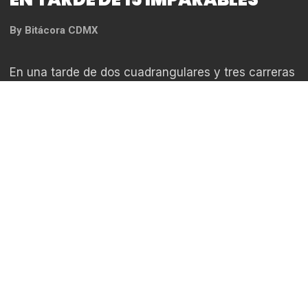
EN TARDE DE 15 IMPARABLES
By
Bitácora CDMX
En una tarde de dos cuadrangulares y tres carreras
producidas del venezolano Franklin Barreto y de
sólida labor del pitcheo, los Diablos Rojos del
México vencieron 9-3 a los Pericos de Puebla, en
juego realizado en el Estadio Alfredo Harp Helú
como parte del Torneo Interliga 2024.
Barreto encabezó la ofensiva escarlata al volarse la
barda en dos ocasiones, en la tercera y en la quinta
entrada, mientras Carlos Sepúlveda y Moisés
Castillo cerraron la tarde con tres imparables cada
uno, colaborando en un domingo de 15