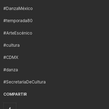
#DanzaMéxico
#temporada80
#ArteEscénico
#cultura
#CDMX
#danza
#SecretariaDeCultura
COMPARTIR